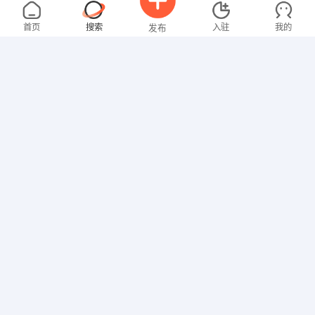
张先生
4000-5000元
07-29
不限区域
全职
大专
首页
搜索
入驻
我的
发布
技工/普工
叶先生
5000-8000元
07-29
不限区域
全职
高中
招聘信息
求职简历
销售岗位
黄女士
面议
07-29
不限区域
全职
技工/普工
张先生
面议
07-29
不限区域
全职