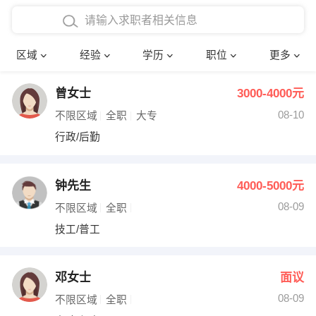
在校学生工作经验
本科
行政后勤
建筑装潢
确定
区域
经验
学历
职位
更多
三年以上工作经验
硕士
销售岗位
教师
曾女士
3000-4000元
四年以上工作经验
博士
文员
护士
08-10
不限区域
全职
大专
五年以上工作经验
财务会计
传单派发
行政/后勤
十年以上工作经验
超市零售
促销导购
钟先生
4000-5000元
网络IT
保健按摩
08-09
不限区域
全职
技工/普工
快递员
前台接待
收银员
技术员/工程师
邓女士
面议
08-09
水电/机修
部门经理
不限区域
全职