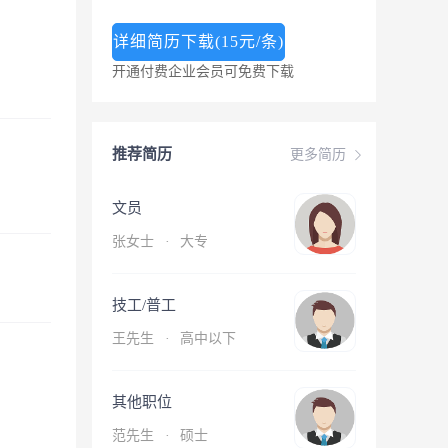
详细简历下载(15元/条)
开通付费企业会员可免费下载
推荐简历
更多简历
文员
张女士
·
大专
技工/普工
王先生
·
高中以下
其他职位
范先生
·
硕士