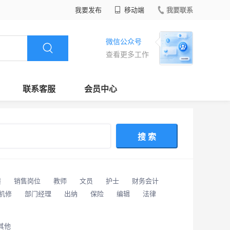
我要发布
移动端
我要联系
微信公众号
查看更多工作
联系客服
会员中心
搜 索
潢
销售岗位
教师
文员
护士
财务会计
/机修
部门经理
出纳
保险
编辑
法律
其他