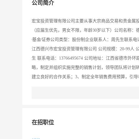
公司简介
宏宝投资管理有限公司主要从事大宗商品交易和贵金属投
（应届生优先，男女不限，年龄30岁以下）公司名称：德
∕基金∕证券公司类型：股份制企业联系人：周先生联系电话：
江西德兴市宏宝投资管理有限公司 公司规模：20-99人 
生 联系电话：13766495674 公司地址：江西省德
略，制定并组织实施完整的销售计划，领导团队将计划
建立良好的合作关系；3、制定全年销售费用预算，引导
费用评价办法，制定、调整销售运营政策；5、建立热力
发多种销售手段，完成销售计划及回款任务；7、销售团
同的谈判与签订工作；
在招职位