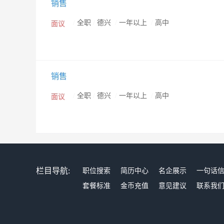
销售
/
全职
/
德兴
/
一年以上
/
高中
面议
销售
/
全职
/
德兴
/
一年以上
/
高中
面议
栏目导航:
职位搜索
简历中心
名企展示
一句话
套餐标准
金币充值
意见建议
联系我