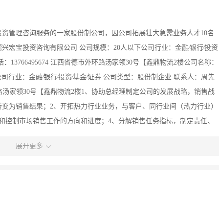
资管理咨询服务的一家股份制公司，因公司拓展壮大急需业务人才10名
兴宏宝投资咨询有限公司 公司规模：20人以下公司行业：金融∕银行∕投资
13766495674 江西省德市外环路汤家领30号【鑫鼎物流2楼公司名称：
公司行业：金融∕银行∕投资∕基金∕证券 公司类型：股份制企业 联系人：周先
市外环路汤家领30号【鑫鼎物流2楼1、协助总经理制定公司的发展战略，销售战
转变为销售结果；2、开拓热力行业业务，与客户、同行业间（热力行业）
和控制市场销售工作的方向和进度；4、分解销售任务指标，制定责任、
行业客户数据库，了解不同规模用户的现状与可能需求；6、组织部门开
展开更多
队建设，帮助建立、补充、发展、培养销售队伍8、主持公司重大营销合